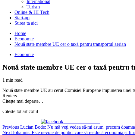
International
Turism
Online & HI-Tech
Start-up
Stirea ta aici
Home
Economie
Nouă state membre UE cer o taxă pentru transportul aerian
Economie
Nouă state membre UE cer o taxă pentru t
1 min read
Nouă state membre UE au cerut Comisiei Europene impunerea unei taxe p
Reuters.
Citește mai departe…
Citeste tot articolul
Share on Facebook
Continue
Previous
Lucian Bode: Nu mă veţi vedea să-mi asum, precum doamna 
Next
Iohannis: Este nevoie de politici care să readucă economia şi fina