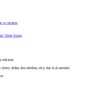
 și creștere
ts’ Debt Surge
i eficient
euro, dolar, lira sterlina, etc), dar si al aurului.
.ro