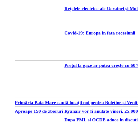
Rețelele electrice ale Ucrainei și Mo
Covid-19: Europa in fata recesiunii
Prețul la gaze ar putea crește cu 6
Primăria Baia Mare caută locații noi pentru Buletine și Venit
Aproape 150 de zboruri Ryanair vor fi anulate vineri. 25.000 
Dupa FMI, si OCDE aduce in discuti