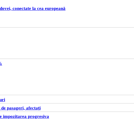
ldovei, conectate la cea europeană
0%
uri
de pasageri, afectaţi
e impozitarea progresiva