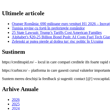
Ultimele articole
Orange România: 690 milioane euro venituri H1 2026 – Inovație
Tunisia revine cu forță în preferințele românilor
25 State Lawsuit: Trump’s Tariffs Cost American Families
Alphabet’s $20-25 Billion Bond Push: AI Costs Fuel Tech Gian
Zelenski ar putea pierde al doilea tur: risc politic în Ucraina
Sustinem
https://creditrapid.ro/ – locul in care compari creditele ifn foarte rapid s
https://curbnr.ro/ – platforma in care gasesti cursul valutelor importante (
Suntem mereu deschiși la feedback și sugestii: contact [@] voxcapital
Arhive Anuale
2026
2025
2024