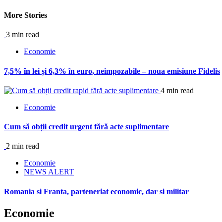
Reading
More Stories
3 min read
Economie
7,5% în lei și 6,3% în euro, neimpozabile – noua emisiune Fidelis
4 min read
Economie
Cum să obții credit urgent fără acte suplimentare
2 min read
Economie
NEWS ALERT
Romania si Franta, parteneriat economic, dar si militar
Economie