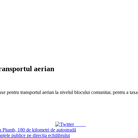
ransportul aerian
entru transportul aerian la nivelul blocului comunitar, pentru a taxa m
Tweet
Plumb, 180 de kilometri de autostradă
nţele publice pe direcţia echilibrului