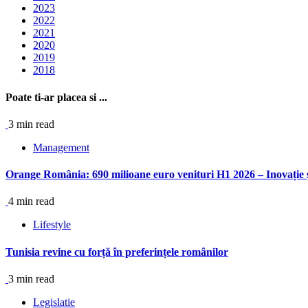
2023
2022
2021
2020
2019
2018
Poate ti-ar placea si ...
3 min read
Management
Orange România: 690 milioane euro venituri H1 2026 – Inovație ș
4 min read
Lifestyle
Tunisia revine cu forță în preferințele românilor
3 min read
Legislatie