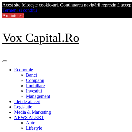
Acest site folosește cookie-uri. Continuarea navigării reprezintă acceptu
Termeni si conditii
Am inteles!
Skip
Vox Capital.Ro
to
content
Primary
Menu
Economie
Banci
Companii
Imobiliare
Investitii
Management
Idei de afaceri
Legislatie
Media & Marketing
NEWS ALERT
Auto
Lifestyle