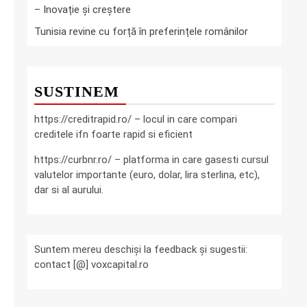
– Inovație și creștere
Tunisia revine cu forță în preferințele românilor
SUSTINEM
https://creditrapid.ro/ – locul in care compari
creditele ifn foarte rapid si eficient
https://curbnr.ro/ – platforma in care gasesti cursul
valutelor importante (euro, dolar, lira sterlina, etc),
dar si al aurului.
Suntem mereu deschiși la feedback și sugestii:
contact [@] voxcapital.ro