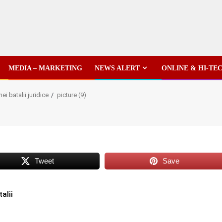
MEDIA – MARKETING
NEWS ALERT
ONLINE & HI-TE
i batalii juridice
picture (9)
Tweet
Save
alii