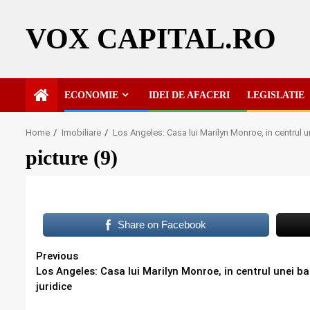
Skip
to
VOX CAPITAL.RO
content
ECONOMIE
IDEI DE AFACERI
LEGISLATIE
Home
Imobiliare
Los Angeles: Casa lui Marilyn Monroe, in centrul une
picture (9)
Share on Facebook
Continue
Previous
Los Angeles: Casa lui Marilyn Monroe, in centrul unei bat
Reading
juridice