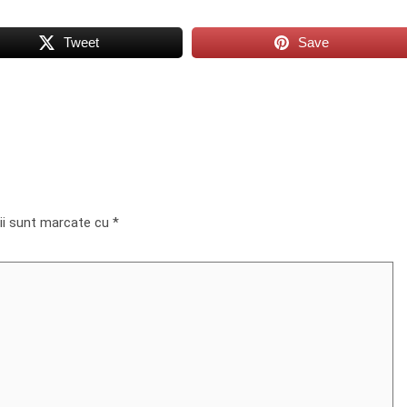
Tweet
Save
rii sunt marcate cu
*