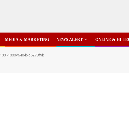
MEDIA & MARKETING
NEWS ALERT
ONLINE & HI-T
100l-1000×640-b-c6278f9b