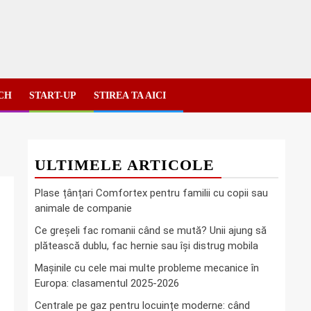
ECH
START-UP
STIREA TA AICI
ULTIMELE ARTICOLE
Plase țânțari Comfortex pentru familii cu copii sau
animale de companie
Ce greşeli fac romanii când se mută? Unii ajung să
plătească dublu, fac hernie sau îşi distrug mobila
Mașinile cu cele mai multe probleme mecanice în
Europa: clasamentul 2025-2026
Centrale pe gaz pentru locuințe moderne: când