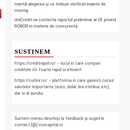
merită alegerea și ce trebuie verificat înainte de
montaj
UniCredit va contesta raportul preliminar al UE privind
ROBOR in materie de concurenta
SUSTINEM
https://creditrapid.ro/ – locul in care compari
creditele ifn foarte rapid si eficient
https://curbnr.ro/ – platforma in care gasesti cursul
valutelor importante (euro, dolar, lira sterlina, etc),
dar si al aurului.
Suntem mereu deschiși la feedback și sugestii:
contact [@] voxcapital.ro