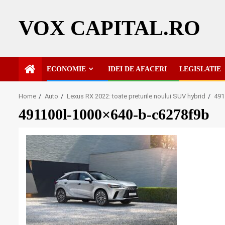
Skip
to
VOX CAPITAL.RO
content
ECONOMIE
IDEI DE AFACERI
LEGISLATIE
Home
Auto
Lexus RX 2022: toate preturile noului SUV hybrid
491
491100l-1000×640-b-c6278f9b