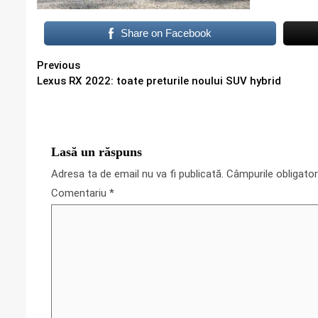
Share on Facebook
Continue
Previous
Lexus RX 2022: toate preturile noului SUV hybrid
Reading
Lasă un răspuns
Adresa ta de email nu va fi publicată.
Câmpurile obligato
Comentariu
*