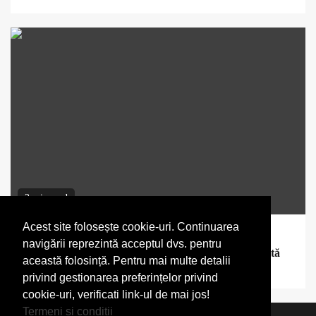
3 min read
Acest site folosește cookie-uri. Continuarea
Imobiliare
navigării reprezintă acceptul dvs. pentru
Centrale pe gaz pentru locuințe moderne: când merită
această folosință. Pentru mai multe detalii
alegerea și ce trebuie verificat înainte de montaj
privind gestionarea preferințelor privind
cookie-uri, verificati link-ul de mai jos!
Termeni si conditii