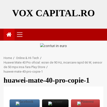
Skip
to
VOX CAPITAL.RO
content
Primary
Menu
Home
Online & HI-Tech
Huawei Mate 40 Pro oficial: ecran de 90 Hz, incarcare rapid 66 W, sensor
de 50 mpx insa fara Play Store
huawei-mate-40-pro-copie-1
huawei-mate-40-pro-copie-1