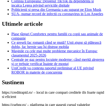
Comisia Europeana: Designul TikTok da dependenta si
incalca Legea privind serviciile digitale
Politicienii si presa din Germania s-au suparat pe Elon Musk
SUA- numar record de infectii cu coronavirus in Los Angeles
Ultimele articole
Plase țânțari Comfortex pentru familii cu copii sau animale de
companie
Ce greşeli fac romanii când se mută? Unii ajung să plătească
dublu, fac hernie sau îşi distrug mobila
Mașinile cu cele mai multe probleme mecanice în Europa:
clasamentul 2025-2026
Centrale pe gaz pentru locuințe moderne: când merită alegerea
și ce trebuie verificat înainte de montaj
UniCredit va contesta raportul preliminar al UE privind
ROBOR in materie de concurenta
Sustinem
https://creditrapid.ro/ – locul in care compari creditele ifn foarte rapid
si eficient
https://curbnr.ro/ – platforma in care gasesti cursul valutelor