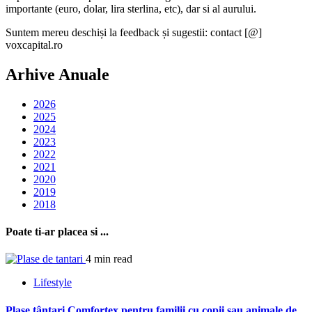
importante (euro, dolar, lira sterlina, etc), dar si al aurului.
Suntem mereu deschiși la feedback și sugestii: contact [@]
voxcapital.ro
Arhive Anuale
2026
2025
2024
2023
2022
2021
2020
2019
2018
Poate ti-ar placea si ...
4 min read
Lifestyle
Plase țânțari Comfortex pentru familii cu copii sau animale de