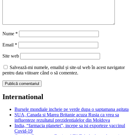
Nume
*
Email
*
Site web
Salvează-mi numele, emailul și site-ul web în acest navigator
pentru data viitoare când o să comentez.
International
Bursele mondiale incheie pe verde dupa o saptamana agitata
SUA, Canada si Marea Britanie acuza Rusia ca vrea sa
influenteze rezultatul prezidentialelor din Moldova
India, “farmacia planetei”, incepe sa isi exporteze vaccinul
Covid-19