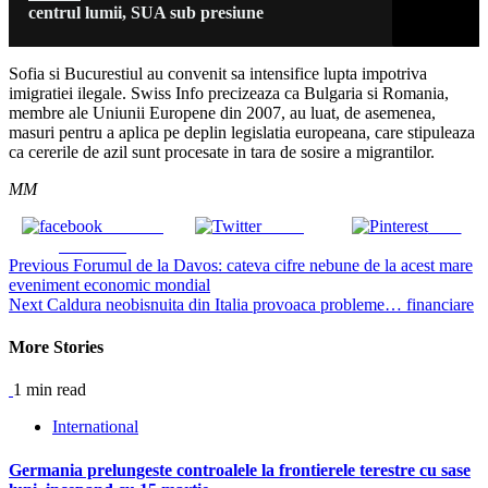
centrul lumii, SUA sub presiune
Sofia si Bucurestiul au convenit sa intensifice lupta impotriva
imigratiei ilegale. Swiss Info precizeaza ca Bulgaria si Romania,
membre ale Uniunii Europene din 2007, au luat, de asemenea,
masuri pentru a aplica pe deplin legislatia europeana, care stipuleaza
ca cererile de azil sunt procesate in tara de sosire a migrantilor.
MM
Share on
Tweet
Save
Facebook
Continue
Previous
Forumul de la Davos: cateva cifre nebune de la acest mare
eveniment economic mondial
Reading
Next
Caldura neobisnuita din Italia provoaca probleme… financiare
More Stories
1 min read
International
Germania prelungeste controalele la frontierele terestre cu sase