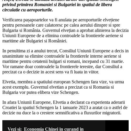
privind primirea Romaniei si Bulgariei in spatiul de libera
circulatie cu aeroporturile.
Verificarea pașapoartelor va fi anulata pe aeroporturile elvețiene
pentru persoanele care calatoresc pe calea aerului dinspre si spre
Bulgaria si România. Guvernul elvețian a aprobat alinierea la decizia
Uniunii Europene de a elimina controalele la frontierele aeriene si
maritime ale Bulgariei si României.
In penultima zi a anului trecut, Consiliul Uniunii Europene a decis in
unanimitate sa elimine controalele la frontierele interne aeriene si
maritime pentru cetatenii bulgari si romani, incepand cu 31 martie.
Vor ramane doar controalele la frontierele terestre, dar Consiliul a
precizat ca o decizie in acest sens va fi luata in viitor.
Elvetia, membra a spatiului european Schengen fara vize, va urma
acest exemplu. Guvernul elvetian a precizat ca si Romania si
Bulgaria vor putea elibera vize Schengen.
In afara Uniunii Europene, Elvetia a declarat ca experienta aderarii
Croatiei la spatiul Schengen la 1 ianuarie 2023 a aratat ca o astfel de
decizie nu duce la o crestere semnificativa a fluxurilor migratorii.
Vezi si:
Economia Chinei in curand in