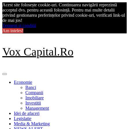
Acest site folosește cookie-uri. Continuarea navigării reprezintă
acceptul dvs. pentru această folosință. Pentru mai multe detalii
privind gestionarea preferințelor privind cookie-uri, verificati link-ul
de mai jos!
Termeni si conditii
Am inteles!
Skip
Vox Capital.Ro
to
content
Primary
Menu
Economie
Banci
Companii
Imobiliare
Investitii
Management
Idei de afaceri
Legislatie
Media & Marketing
NEWS ALERT