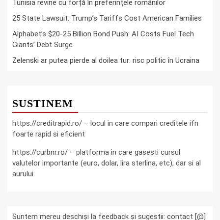
Tunisia revine cu forță în preferințele românilor
25 State Lawsuit: Trump’s Tariffs Cost American Families
Alphabet’s $20-25 Billion Bond Push: AI Costs Fuel Tech
Giants’ Debt Surge
Zelenski ar putea pierde al doilea tur: risc politic în Ucraina
SUSTINEM
https://creditrapid.ro/ – locul in care compari creditele ifn
foarte rapid si eficient
https://curbnr.ro/ – platforma in care gasesti cursul
valutelor importante (euro, dolar, lira sterlina, etc), dar si al
aurului.
Suntem mereu deschiși la feedback și sugestii: contact [@]