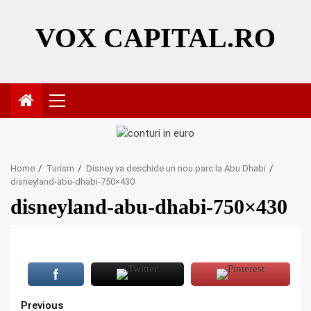
Skip
to
VOX CAPITAL.RO
content
Primary
Menu
Home
Turism
Disney va deschide un nou parc la Abu Dhabi
disneyland-abu-dhabi-750×430
disneyland-abu-dhabi-750×430
Continue
Previous