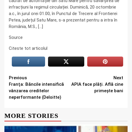
căutat de autoritățile din Satu Mare pentru săvârşirea de
infracțiuni la regimul circulației. Duminică, 20 octombrie
a.c., în jurul orei 01.00, în Punctul de Trecere al Frontierei
Petea, județul Satu Mare, s-a prezentat pentru a intra în
România, M.S., […]
Source
Citeste tot articolul
Continue
Previous
Next
Franţa: Băncile intensifică
APIA face plăți. Află cine
Reading
vânzarea creditelor
primește bani
neperformante (Deloitte)
MORE STORIES