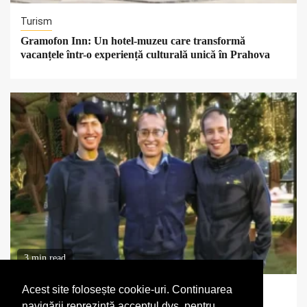
Turism
Gramofon Inn: Un hotel-muzeu care transformă
vacanțele într-o experiență culturală unică în Prahova
3 min read
Acest site folosește cookie-uri. Continuarea
Start-up
navigării reprezintă acceptul dvs. pentru