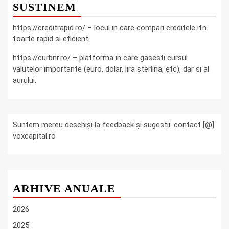
SUSTINEM
https://creditrapid.ro/ – locul in care compari creditele ifn
foarte rapid si eficient
https://curbnr.ro/ – platforma in care gasesti cursul
valutelor importante (euro, dolar, lira sterlina, etc), dar si al
aurului.
Suntem mereu deschiși la feedback și sugestii: contact [@]
voxcapital.ro
ARHIVE ANUALE
2026
2025