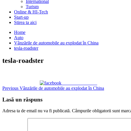
International
Turism
Online & HI-Tech
Start-up
Stirea ta aici
Home
Auto
Vânzările de automobile au explodat în China
tesla-roadster
tesla-roadster
Share on Facebook
Continue
Previous
Vânzările de automobile au explodat în China
Reading
Lasă un răspuns
Adresa ta de email nu va fi publicată.
Câmpurile obligatorii sunt marc