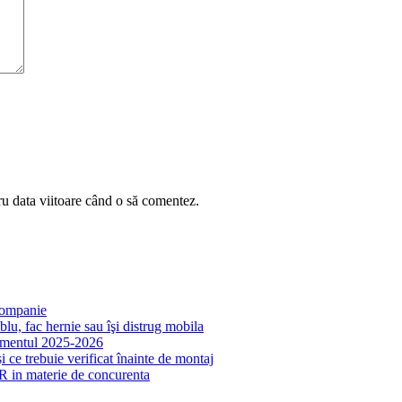
ru data viitoare când o să comentez.
 companie
lu, fac hernie sau îşi distrug mobila
samentul 2025-2026
 ce trebuie verificat înainte de montaj
R in materie de concurenta