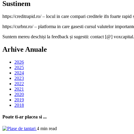
Sustinem
https://creditrapid.ro/ – locul in care compari creditele ifn foarte rapid s
https://curbnr.ro/ – platforma in care gasesti cursul valutelor importante (
Suntem mereu deschiși la feedback și sugestii: contact [@] voxcapital
Arhive Anuale
2026
2025
2024
2023
2022
2021
2020
2019
2018
Poate ti-ar placea si ...
4 min read