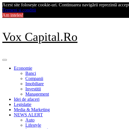
Acest site folosește cookie-uri. Continuarea navigării reprezintă acceptu
Termeni si conditii
Am inteles!
Skip
Vox Capital.Ro
to
content
Primary
Menu
Economie
Banci
Companii
Imobiliare
Investitii
Management
Idei de afaceri
Legislatie
Media & Marketing
NEWS ALERT
Auto
Lifestyle