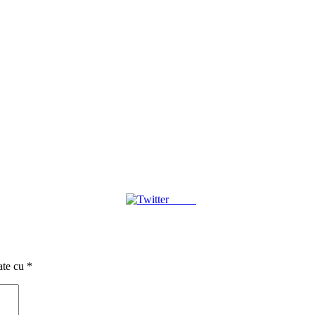
Tweet
ate cu
*