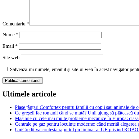
Comentariu
*
Nume
*
Email
*
Site web
Salvează-mi numele, emailul și site-ul web în acest navigator pent
Ultimele articole
Plase țânțari Comfortex pentru familii cu copii sau animale de
Ce greşeli fac romanii când se mută? Unii ajung să plătească dub
Mașinile cu cele mai multe probleme mecanice în Europa: cla
Centrale pe gaz pentru locuințe moderne: când merită alegerea și
UniCredit va contesta raportul preliminar al UE privind ROBO