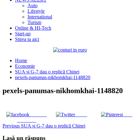
Auto
Lifestyle
International
Turism
Online & HI-Tech
Start-up
Stirea ta aici
Home
Economie
SUA și G-7 dau o replică Chinei
pexels-panumas-nikhomkhai-1148820
pexels-panumas-nikhomkhai-1148820
Share on
Tweet
Save
Facebook
Continue
Previous
SUA și G-7 dau o replică Chinei
Reading
Lasă un răspuns