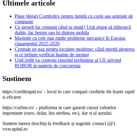
Ultimele articole
Plase țânțari Comfortex pentru familii cu copii sau animale de
companie
Ce greşeli fac romanii când se mută? Unii ajung să plătească
dublu, fac hernie sau îşi distrug mobila
Mașinile cu cele mai multe probleme mecanice în Europa:
clasamentul 2025-2026
Centrale pe gaz pentru locuințe moderne: când merită alegerea
și ce trebuie verificat înainte de montaj
UniCredit va contesta raportul preliminar al UE privind
ROBOR in materie de concurenta
Sustinem
https://creditrapid.ro/ – locul in care compari creditele ifn foarte rapid
si eficient
https://curbnr.ro/ – platforma in care gasesti cursul valutelor
importante (euro, dolar, lira sterlina, etc), dar si al aurului.
Suntem mereu deschiși la feedback și sugestii: contact [@]
voxcapital.ro