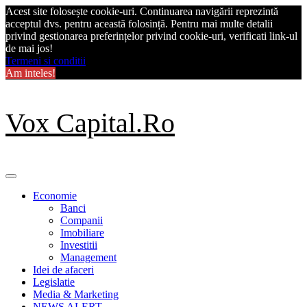
Acest site folosește cookie-uri. Continuarea navigării reprezintă
acceptul dvs. pentru această folosință. Pentru mai multe detalii
privind gestionarea preferințelor privind cookie-uri, verificati link-ul
de mai jos!
Termeni si conditii
Am inteles!
Skip
Vox Capital.Ro
to
content
Primary
Menu
Economie
Banci
Companii
Imobiliare
Investitii
Management
Idei de afaceri
Legislatie
Media & Marketing
NEWS ALERT