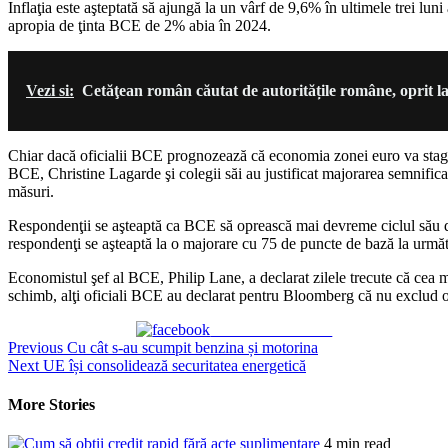
Inflaţia este aşteptată să ajungă la un vârf de 9,6% în ultimele trei lu
apropia de ţinta BCE de 2% abia în 2024.
Vezi si:
Cetăţean român căutat de autoritățile române, oprit la
Chiar dacă oficialii BCE prognozează că economia zonei euro va stagna 
BCE, Christine Lagarde şi colegii săi au justificat majorarea semnificat
măsuri.
Respondenţii se aşteaptă ca BCE să oprească mai devreme ciclul său de
respondenţi se aşteaptă la o majorare cu 75 de puncte de bază la urm
Economistul şef al BCE, Philip Lane, a declarat zilele trecute că cea ma
schimb, alţi oficiali BCE au declarat pentru Bloomberg că nu exclud o
Share on Facebook
Continue
Previous
Cu cât s-au scumpit benzina și motorina
Next
UE își consolidează securitatea energetică
Reading
More Stories
4 min read