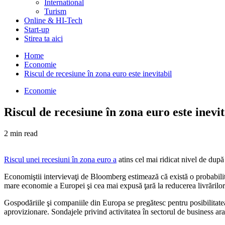
International
Turism
Online & HI-Tech
Start-up
Stirea ta aici
Home
Economie
Riscul de recesiune în zona euro este inevitabil
Economie
Riscul de recesiune în zona euro este inevit
2 min read
Riscul unei recesiuni în zona euro a
atins cel mai ridicat nivel de după
Economiştii intervievaţi de Bloomberg estimează că există o probabili
mare economie a Europei şi cea mai expusă ţară la reducerea livrărilor d
Gospodăriile şi companiile din Europa se pregătesc pentru posibilitatea r
aprovizionare. Sondajele privind activitatea în sectorul de business ara