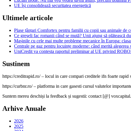
Lucian Bode: Nu mă veţi vedea să-mi asum, precum doamna Plu
UE își consolidează securitatea energetică
Ultimele articole
Plase țânțari Comfortex pentru familii cu copii sau animale de
Ce greşeli fac romanii când se mută? Unii ajung să plătească dub
Mașinile cu cele mai multe probleme mecanice în Europa: cla
Centrale pe gaz pentru locuințe moderne: când merită alegerea și
UniCredit va contesta raportul preliminar al UE privind ROBO
Sustinem
https://creditrapid.ro/ – locul in care compari creditele ifn foarte rapid s
https://curbnr.ro/ – platforma in care gasesti cursul valutelor importante (
Suntem mereu deschiși la feedback și sugestii: contact [@] voxcapital
Arhive Anuale
2026
2025