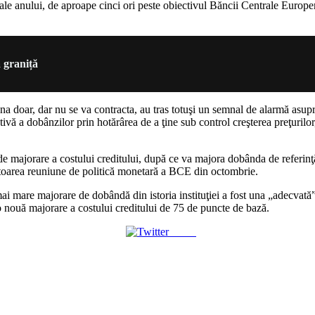
ni ale anului, de aproape cinci ori peste obiectivul Băncii Centrale Euro
 graniță
doar, dar nu se va contracta, au tras totuşi un semnal de alarmă asupra 
ivă a dobânzilor prin hotărârea de a ţine sub control creşterea preţurilor
 majorare a costului creditului, după ce va majora dobânda de referinţă
ătoarea reuniune de politică monetară a BCE din octombrie.
i mare majorare de dobândă din istoria instituţiei a fost una „adecvată”, 
 nouă majorare a costului creditului de 75 de puncte de bază.
Tweet