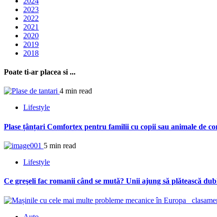
2024
2023
2022
2021
2020
2019
2018
Poate ti-ar placea si ...
4 min read
Lifestyle
Plase țânțari Comfortex pentru familii cu copii sau animale de c
5 min read
Lifestyle
Ce greşeli fac romanii când se mută? Unii ajung să plătească dubl
Auto