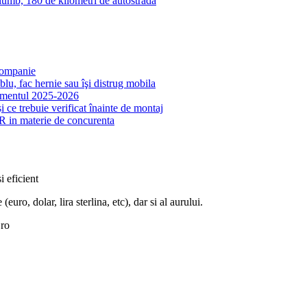
mb, 180 de kilometri de autostradă
 companie
lu, fac hernie sau îşi distrug mobila
samentul 2025-2026
 ce trebuie verificat înainte de montaj
R in materie de concurenta
i eficient
euro, dolar, lira sterlina, etc), dar si al aurului.
.ro