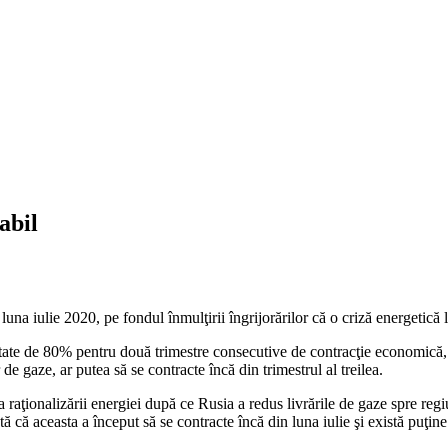
abil
 luna iulie 2020, pe fondul înmulţirii îngrijorărilor că o criză energetică
tate de 80% pentru două trimestre consecutive de contracţie economică,
e gaze, ar putea să se contracte încă din trimestrul al treilea.
aţionalizării energiei după ce Rusia a redus livrările de gaze spre regiune
tă că aceasta a început să se contracte încă din luna iulie şi există puţi