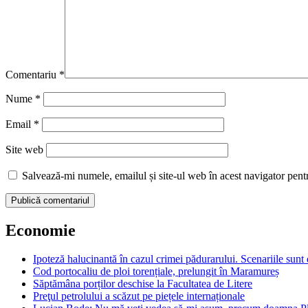
Comentariu
*
Nume
*
Email
*
Site web
Salvează-mi numele, emailul și site-ul web în acest navigator pent
Economie
Ipoteză halucinantă în cazul crimei pădurarului. Scenariile sunt
Cod portocaliu de ploi torențiale, prelungit în Maramureș
Săptămâna porților deschise la Facultatea de Litere
Preţul petrolului a scăzut pe piețele internaționale