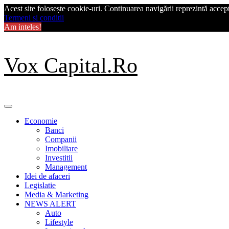
Acest site folosește cookie-uri. Continuarea navigării reprezintă acceptu
Termeni si conditii
Am inteles!
Skip
Vox Capital.Ro
to
content
Primary
Menu
Economie
Banci
Companii
Imobiliare
Investitii
Management
Idei de afaceri
Legislatie
Media & Marketing
NEWS ALERT
Auto
Lifestyle