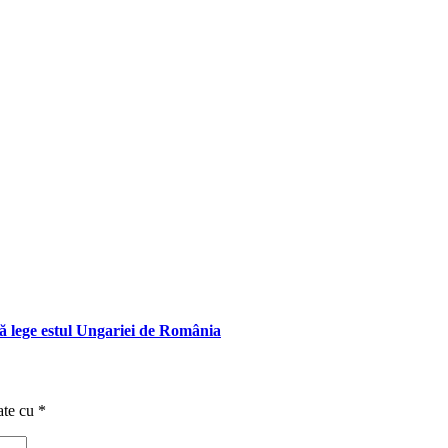
ă lege estul Ungariei de România
ate cu
*