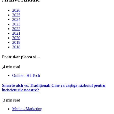
2026
2025
2024
2023
2022
2021
2020
2019
2018
Poate ti-ar placea si ...
4 min read
Online - HI-Tech
Smartwatch vs. Tradițional: Cine va câștiga războiul pentru
încheieturile noastre?
3 min read
Media - Marketing