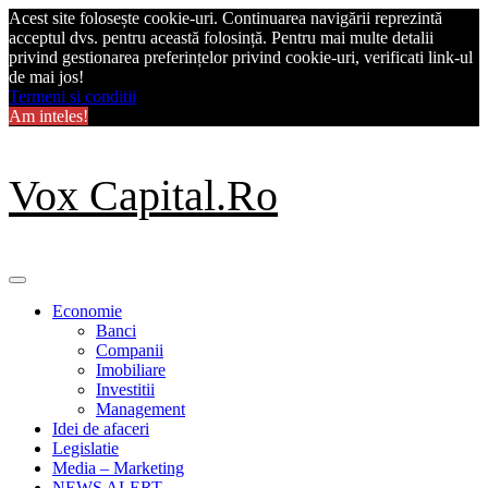
Acest site folosește cookie-uri. Continuarea navigării reprezintă
acceptul dvs. pentru această folosință. Pentru mai multe detalii
privind gestionarea preferințelor privind cookie-uri, verificati link-ul
de mai jos!
Termeni si conditii
Am inteles!
Skip
Vox Capital.Ro
to
content
Primary
Menu
Economie
Banci
Companii
Imobiliare
Investitii
Management
Idei de afaceri
Legislatie
Media – Marketing
NEWS ALERT