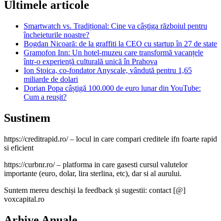
Ultimele articole
Smartwatch vs. Tradițional: Cine va câștiga războiul pentru
încheieturile noastre?
Bogdan Nicoară: de la graffiti la CEO cu startup în 27 de state
Gramofon Inn: Un hotel-muzeu care transformă vacanțele
într-o experiență culturală unică în Prahova
Ion Stoica, co-fondator Anyscale, vândută pentru 1,65
miliarde de dolari
Dorian Popa câștigă 100.000 de euro lunar din YouTube:
Cum a reușit?
Sustinem
https://creditrapid.ro/ – locul in care compari creditele ifn foarte rapid
si eficient
https://curbnr.ro/ – platforma in care gasesti cursul valutelor
importante (euro, dolar, lira sterlina, etc), dar si al aurului.
Suntem mereu deschiși la feedback și sugestii: contact [@]
voxcapital.ro
Arhive Anuale