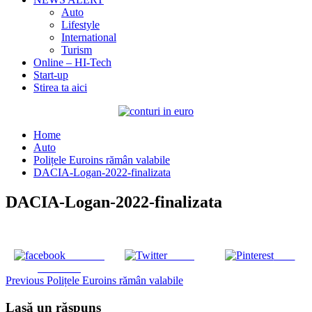
Auto
Lifestyle
International
Turism
Online – HI-Tech
Start-up
Stirea ta aici
Home
Auto
Polițele Euroins rămân valabile
DACIA-Logan-2022-finalizata
DACIA-Logan-2022-finalizata
Share on
Tweet
Save
Facebook
Continue
Previous
Polițele Euroins rămân valabile
Reading
Lasă un răspuns