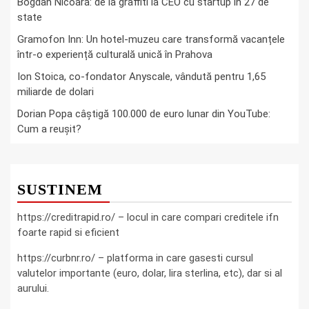
Bogdan Nicoară: de la graffiti la CEO cu startup în 27 de
state
Gramofon Inn: Un hotel-muzeu care transformă vacanțele
într-o experiență culturală unică în Prahova
Ion Stoica, co-fondator Anyscale, vândută pentru 1,65
miliarde de dolari
Dorian Popa câștigă 100.000 de euro lunar din YouTube:
Cum a reușit?
SUSTINEM
https://creditrapid.ro/ – locul in care compari creditele ifn
foarte rapid si eficient
https://curbnr.ro/ – platforma in care gasesti cursul
valutelor importante (euro, dolar, lira sterlina, etc), dar si al
aurului.