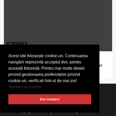
3 min read
Acest site folosește cookie-uri. Continuarea
Start-up
navigării reprezintă acceptul dvs. pentru
Ion Stoica, co-fondator Anyscale, vândută pentru 1,65
această folosință. Pentru mai multe detalii
miliarde de dolari
privind gestionarea preferințelor privind
cookie-uri, verificati link-ul de mai jos!
Termeni si conditii
Termeni si conditii
Despre noi
Stirea ta aici
Am inteles!
Contact
Copyright © VoxCapital 2024 All rights reserved