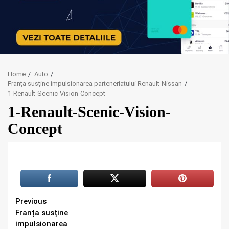
Home
Auto
Franța susține impulsionarea parteneriatului Renault-Nissan
1-Renault-Scenic-Vision-Concept
1-Renault-Scenic-Vision-
Concept
Continue
Previous
Franța susține
Reading
impulsionarea