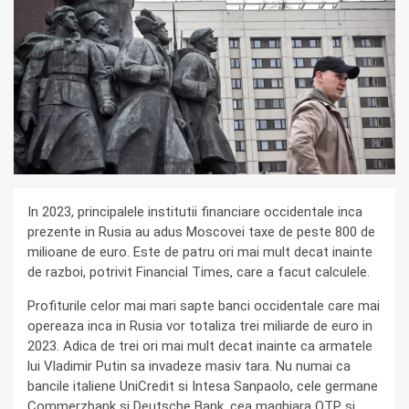
In 2023, principalele institutii financiare occidentale inca
prezente in Rusia au adus Moscovei taxe de peste 800 de
milioane de euro. Este de patru ori mai mult decat inainte
de razboi, potrivit Financial Times, care a facut calculele.
Profiturile celor mai mari sapte banci occidentale care mai
opereaza inca in Rusia vor totaliza trei miliarde de euro in
2023. Adica de trei ori mai mult decat inainte ca armatele
lui Vladimir Putin sa invadeze masiv tara. Nu numai ca
bancile italiene UniCredit si Intesa Sanpaolo, cele germane
Commerzbank si Deutsche Bank, cea maghiara OTP si,