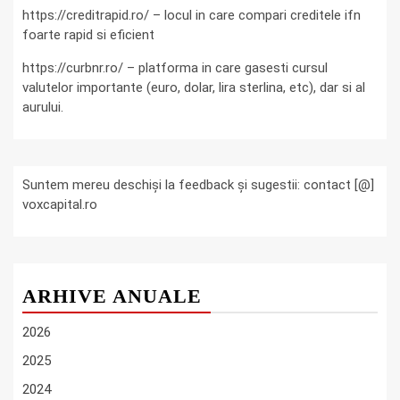
https://creditrapid.ro/ – locul in care compari creditele ifn
foarte rapid si eficient
https://curbnr.ro/ – platforma in care gasesti cursul
valutelor importante (euro, dolar, lira sterlina, etc), dar si al
aurului.
Suntem mereu deschiși la feedback și sugestii: contact [@]
voxcapital.ro
ARHIVE ANUALE
2026
2025
2024