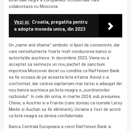
colaboreaza cu Moscova.
Vezi si:
Croatia, pregatita pentru
a adopta moneda unica, din 2023
Un „name and shame” simbolic si lipsit de consecinte, dar
care nemultumeste foarte mult conducerea bancii si
autoritatile austriece. In decembrie 2023, Viena nu a
acceptat sa semneze un nou pachet de sanctiuni
impotriva Moscovei decat cu conditia ca Raiffeisen Bank
sa fie scoasa de pe aceasta lista infama. Kievul s-a
conformat, dar cateva saptamani mai tarziu a adaugat din
nou banca austriaca pe lista neagra a „sustinatorilor
razboiului”. In cele din urma, in martie 2024, sub presiunea
Chinei, a Austriei si a Frantei (care doreau ca numele Leroy
Merlin si Auchan sa fie eliminate), Ucraina a fost de acord
ca lista neagra sa devina confidentiala.
Banca Centrala Europeana a cerut Raiffeisen Bank si