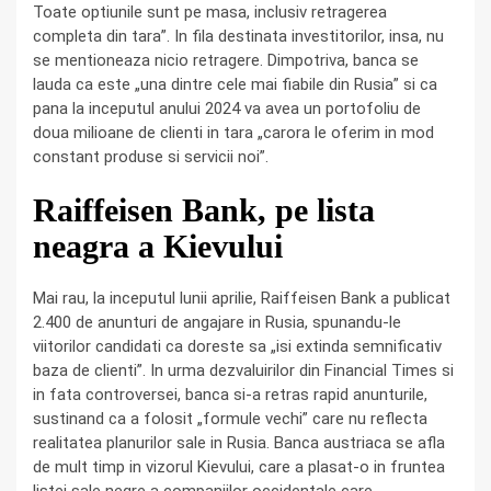
Toate optiunile sunt pe masa, inclusiv retragerea
completa din tara”. In fila destinata investitorilor, insa, nu
se mentioneaza nicio retragere. Dimpotriva, banca se
lauda ca este „una dintre cele mai fiabile din Rusia” si ca
pana la inceputul anului 2024 va avea un portofoliu de
doua milioane de clienti in tara „carora le oferim in mod
constant produse si servicii noi”.
Raiffeisen Bank, pe lista
neagra a Kievului
Mai rau, la inceputul lunii aprilie, Raiffeisen Bank a publicat
2.400 de anunturi de angajare in Rusia, spunandu-le
viitorilor candidati ca doreste sa „isi extinda semnificativ
baza de clienti”. In urma dezvaluirilor din Financial Times si
in fata controversei, banca si-a retras rapid anunturile,
sustinand ca a folosit „formule vechi” care nu reflecta
realitatea planurilor sale in Rusia. Banca austriaca se afla
de mult timp in vizorul Kievului, care a plasat-o in fruntea
listei sale negre a companiilor occidentale care