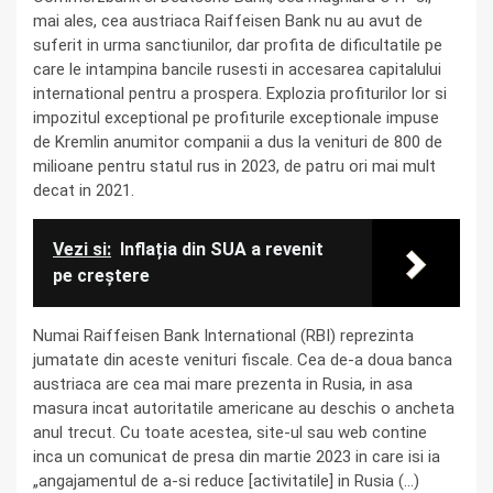
mai ales, cea austriaca Raiffeisen Bank nu au avut de
suferit in urma sanctiunilor, dar profita de dificultatile pe
care le intampina bancile rusesti in accesarea capitalului
international pentru a prospera. Explozia profiturilor lor si
impozitul exceptional pe profiturile exceptionale impuse
de Kremlin anumitor companii a dus la venituri de 800 de
milioane pentru statul rus in 2023, de patru ori mai mult
decat in 2021.
Vezi si:
Inflația din SUA a revenit
pe creștere
Numai Raiffeisen Bank International (RBI) reprezinta
jumatate din aceste venituri fiscale. Cea de-a doua banca
austriaca are cea mai mare prezenta in Rusia, in asa
masura incat autoritatile americane au deschis o ancheta
anul trecut. Cu toate acestea, site-ul sau web contine
inca un comunicat de presa din martie 2023 in care isi ia
„angajamentul de a-si reduce [activitatile] in Rusia (…)