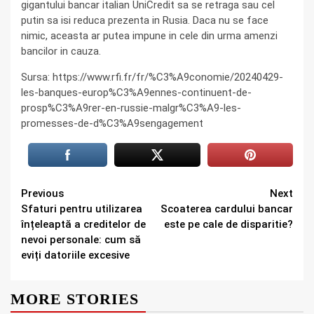
gigantului bancar italian UniCredit sa se retraga sau cel
putin sa isi reduca prezenta in Rusia. Daca nu se face
nimic, aceasta ar putea impune in cele din urma amenzi
bancilor in cauza.
Sursa: https://www.rfi.fr/fr/%C3%A9conomie/20240429-
les-banques-europ%C3%A9ennes-continuent-de-
prosp%C3%A9rer-en-russie-malgr%C3%A9-les-
promesses-de-d%C3%A9sengagement
Continue
Previous
Next
Sfaturi pentru utilizarea
Scoaterea cardului bancar
Reading
înțeleaptă a creditelor de
este pe cale de disparitie?
nevoi personale: cum să
eviți datoriile excesive
MORE STORIES